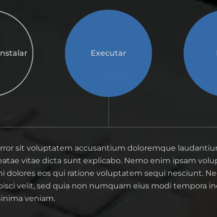
instalar
Executar
 error sit voluptatem accusantium doloremque laudanti
o beatae vitae dicta sunt explicabo. Nemo enim ipsam vo
ni dolores eos qui ratione voluptatem sequi nesciunt. 
dipisci velit, sed quia non numquam eius modi tempora i
minima veniam.