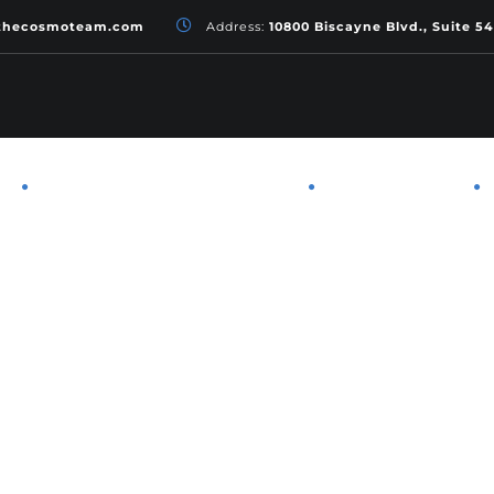
thecosmoteam.com
Address:
10800 Biscayne Blvd., Suite 5
PROGRAMA CDE AGENTES
LOCATÁRIOS