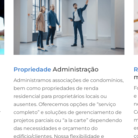
Administração
R
Propriedade
m
Administramos associações de condomínios,
F
bem como propriedades de renda
e
residencial para proprietários locais ou
n
ausentes. Oferecemos opções de “serviço
C
r
completo” e soluções de gerenciamento de
m
projetos parciais ou “a la carte” dependendo
e
das necessidades e orçamento do
c
edifício/clientes. Nossa flexibilidade e