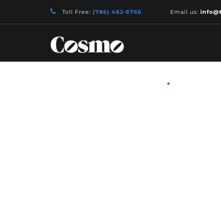
Toll Free:
(786) 462-6766
Email us:
info@
SOBRE
SERVIÇOS