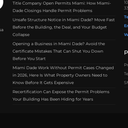
1
Title Company Open Permits Miami: How Miami-
33
Dade Closings Handle Permit Problems
T
Unsafe Structure Notice in Miami Dade? Move Fast
E
Before the Building, the Deal, and Your Budget
sa
Collapse
W
Opening a Business in Miami Dade? Avoid the
Certificate Mistakes That Can Shut You Down
P
Before You Start
Pr
Miami Dade Work Without Permit Cases Changed
T
in 2026, Here Is What Property Owners Need to
Know Before It Gets Expensive
S
Recertification Can Expose the Permit Problems
Your Building Has Been Hiding for Years