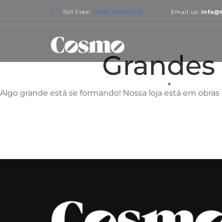
Toll Free:
(786) 462-6766
Email us:
info@
Grandes 
SOBRE
SERVIÇOS
Algo grande está se formando! Nossa loja está em obras