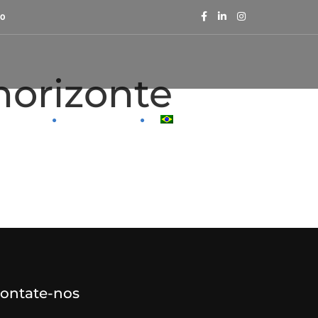
40
horizonte
BLOG
CONTATO
PORTUGUÊS
ontate-nos