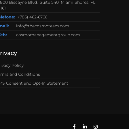
0800 Biscayne Blvd., Suite 540, Miami Shores, FL
161
elefone:
(786) 462-6766
mail:
info@thecosmoteam.com
eb:
cosmomanagementgroup.com
rivacy
ivacy Policy
erms and Conditions
MS Consent and Opt-In Statement