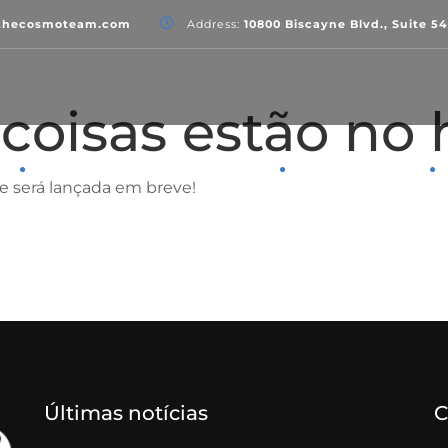
thecosmoteam.com
Address:
10800 Biscayne Blvd., Suite 5
coisas estão no 
PROGRAMA CDE AGENTES
LOCATÁRIOS
 e será lançada em breve!
Últimas notícias
C